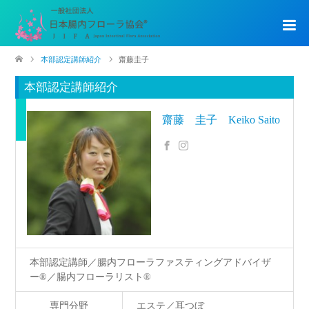
本部認定講師紹介
齋藤圭子
本部認定講師紹介
齋藤 圭子 Keiko Saito
本部認定講師／腸内フローラファスティングアドバイザ
ー®／腸内フローラリスト®
専門分野
エステ／耳つぼ