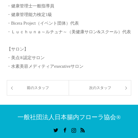
・健康管理士一般指導員
・健康管理能力検定1級
・Bicera Project（イベント団体）代表
・Ｌｕｃｈｕｎａ～ルチュナ～（美健康サロン&スクール）代表
【サロン】
・美点®認定サロン
・水素美容メディティアexecutiveサロン
前のスタッフ
次のスタッフ
一般社団法人日本腸内フローラ協会®︎
Twitter
Facebook
Instagram
RSS