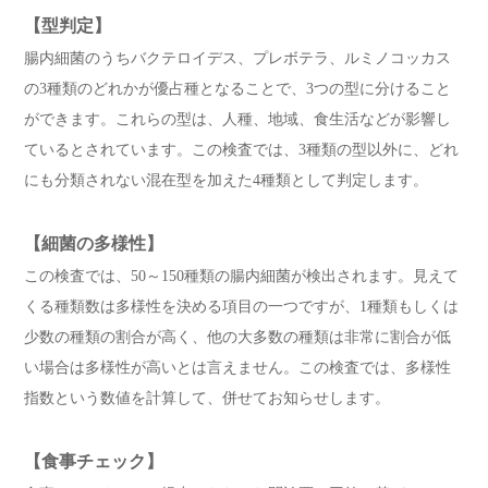
【型判定】
腸内細菌のうちバクテロイデス、プレボテラ、ルミノコッカス
の3種類のどれかが優占種となることで、3つの型に分けること
ができます。これらの型は、人種、地域、食生活などが影響し
ているとされています。この検査では、3種類の型以外に、どれ
にも分類されない混在型を加えた4種類として判定します。
【細菌の多様性】
この検査では、50～150種類の腸内細菌が検出されます。見えて
くる種類数は多様性を決める項目の一つですが、1種類もしくは
少数の種類の割合が高く、他の大多数の種類は非常に割合が低
い場合は多様性が高いとは言えません。この検査では、多様性
指数という数値を計算して、併せてお知らせします。
【食事チェック】