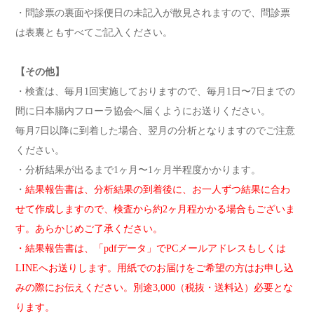
・問診票の裏面や採便日の未記入が散見されますので、問診票
は表裏ともすべてご記入ください。
【その他】
・検査は、毎月1回実施しておりますので、毎月1日〜7日までの
間に日本腸内フローラ協会へ届くようにお送りください。
毎月7日以降に到着した場合、翌月の分析となりますのでご注意
ください。
・分析結果が出るまで1ヶ月〜1ヶ月半程度かかります。
・
結果報告書は、分析結果の到着後に、お一人ずつ結果に合わ
せて作成しますので、検査から約2ヶ月程かかる場合もございま
す。あらかじめご了承ください。
・結果報告書は、「pdfデータ」でPCメールアドレスもしくは
LINEへお送りします。用紙でのお届けをご希望の方はお申し込
みの際にお伝えください。別途3,000（税抜・送料込
）必要とな
ります。